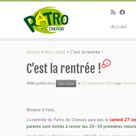
Passer
au
contenu
Accueil
Accueil
»
Non classé
»
C’est la rentrée !
1
C’est la rentrée !
Billet publié dans
le
23 septembre 2014
par
Florenti
Non classé
Bonjour à tous,
La rentrée du Patro de Chenois aura lieu le
samedi 27 s
parents sont invités à rester les 20-30 premières minute