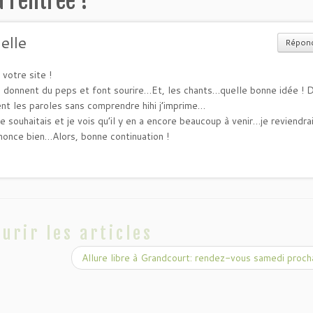
a rentrée !
”
lle
Répon
votre site !
i donnent du peps et font sourire…Et, les chants…quelle bonne idée ! 
ent les paroles sans comprendre hihi j’imprime…
je souhaitais et je vois qu’il y en a encore beaucoup à venir…je reviendrai
nnonce bien…Alors, bonne continuation !
urir les articles
Allure libre à Grandcourt: rendez-vous samedi proch