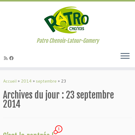
Passer
au
contenu
Patro Chenois-Latour-Gomery
Accueil
»
2014
»
septembre
»
23
Archives du jour :
23 septembre
2014
1