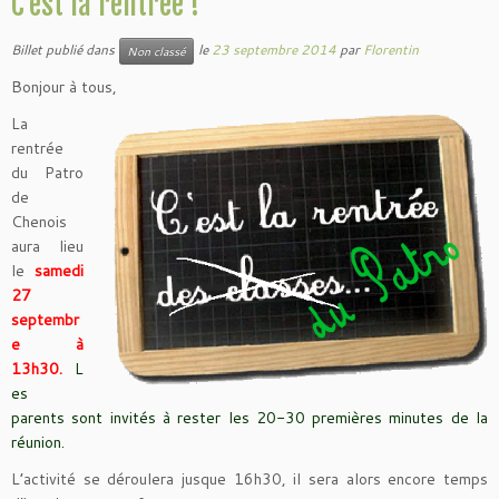
C’est la rentrée !
Billet publié dans
le
23 septembre 2014
par
Florentin
Non classé
Bonjour à tous,
La
rentrée
du Patro
de
Chenois
aura lieu
le
samedi
27
septembr
e à
13h30.
L
es
parents sont invités à rester les 20-30 premières minutes de la
réunion.
L’activité se déroulera jusque 16h30, il sera alors encore temps