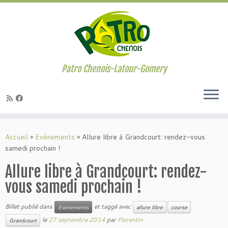
Passer
au
contenu
Patro Chenois-Latour-Gomery
Accueil
»
Evénements
»
Allure libre à Grandcourt: rendez-vous
samedi prochain !
Allure libre à Grandcourt: rendez-
vous samedi prochain !
Billet publié dans
et taggé avec
Evénements
allure libre
course
le
27 septembre 2014
par
Florentin
Grandcourt