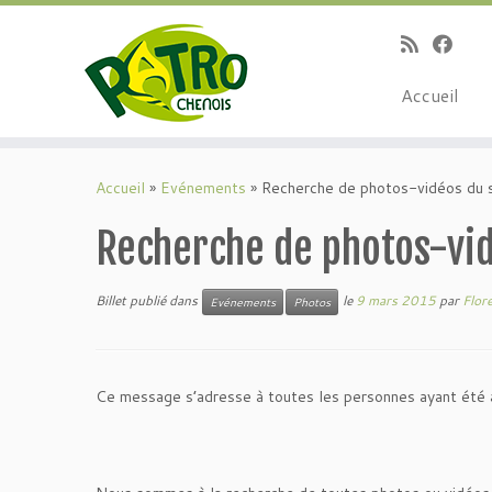
Passer
au
contenu
Accueil
Accueil
»
Evénements
»
Recherche de photos-vidéos du 
Recherche de photos-vid
Billet publié dans
le
9 mars 2015
par
Flor
Evénements
Photos
Ce message s’adresse à toutes les personnes ayant été a