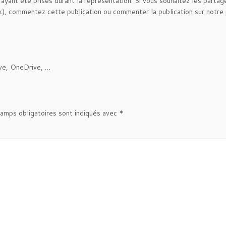
yant été prises durant la représentation. Si vous souhaitez les partag
), commentez cette publication ou commenter la publication sur notre
ve, OneDrive, …
amps obligatoires sont indiqués avec
*