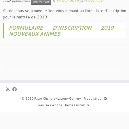
Billet publié dans
le
18 août 2019
par
Louis Furst
Inscriptions
Ci-dessous se trouve le lien vous menant au formulaire d’inscription
pour la rentrée de 2019!
FORMULAIRE D’INSCRIPTION 2019 –
NOUVEAUX ANIMES
·
© 2026
Patro Chenois-Latour-Gomery
·
Propulsé par
·
Réalisé avec the
Thème Customizr
·