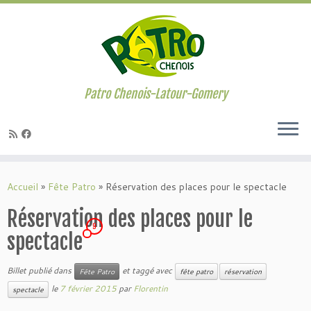
Passer
au
contenu
Patro Chenois-Latour-Gomery
Accueil
»
Fête Patro
»
Réservation des places pour le spectacle
Réservation des places pour le
9
spectacle
Billet publié dans
et taggé avec
Fête Patro
fête patro
réservation
le
7 février 2015
par
Florentin
spectacle