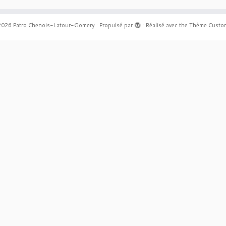
2026
Patro Chenois-Latour-Gomery
·
Propulsé par
·
Réalisé avec the
Thème Custom