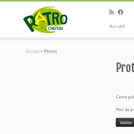
Passer
au
contenu
Accueil
Accueil
»
Photos
Prot
Cette pub
Mot de p