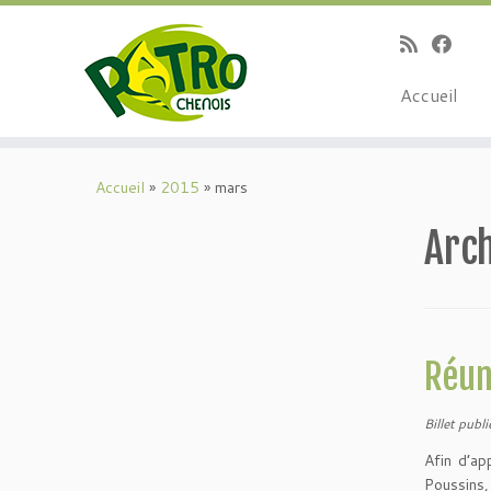
Passer
au
contenu
Accueil
Accueil
»
2015
»
mars
Arch
Réun
Billet publ
Afin d’ap
Poussins,