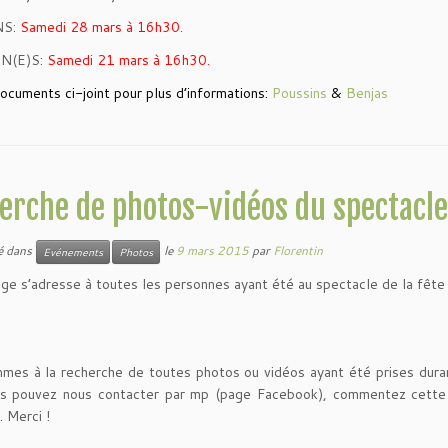
NS:
Samedi 28 mars à 16h30.
N(E)S:
Samedi 21 mars à 16h30.
documents ci-joint pour plus d’informations:
Poussins
&
Benjas
erche de photos-vidéos du spectacle
ié dans
le
9 mars 2015
par
Florentin
Evénements
Photos
e s’adresse à toutes les personnes ayant été au spectacle de la fête 
es à la recherche de toutes photos ou vidéos ayant été prises durant
us pouvez nous contacter par mp (page Facebook), commentez cette p
 Merci !