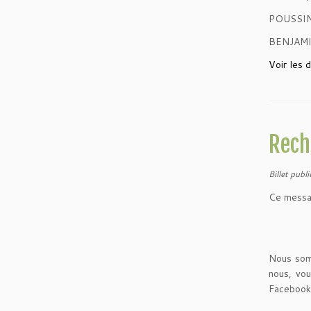
POUSSI
BENJAMI
Voir les 
Rech
Billet publ
Ce messag
Nous somm
nous, vo
Facebook.