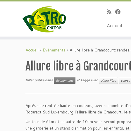
Passer
au
contenu
Accueil
Accueil
»
Evénements
»
Allure libre à Grandcourt: rendez
Allure libre à Grandcour
Billet publié dans
et taggé avec
Evénements
allure libre
course
Après une rentrée haute en couleurs, avec un nombre d’ins
Rotaract Sud Luxembourg l’allure libre de Grancourt, l
e 
Un tour de 6km et un autre de 10km vous seront proposé
une garderie et un stand d’animation pour les enfants, et s