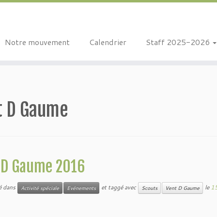
Notre mouvement
Calendrier
Staff 2025-2026
t D Gaume
 D Gaume 2016
ié dans
et taggé avec
le
15
Activité spéciale
Evénements
Scouts
Vent D Gaume