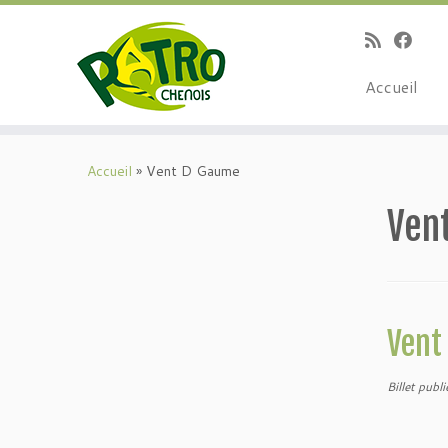
Passer
au
contenu
Accueil
Accueil
»
Vent D Gaume
Ven
Vent
Billet publ