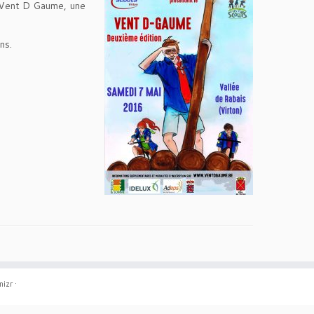
u Vent D Gaume, une
ns.
izr
·