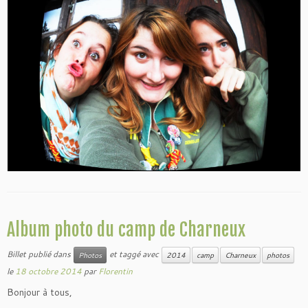
Album photo du camp de Charneux
Billet publié dans
et taggé avec
Photos
2014
camp
Charneux
photos
le
18 octobre 2014
par
Florentin
Bonjour à tous,