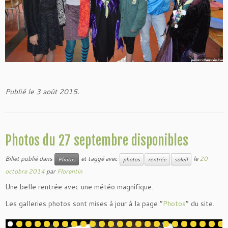
Publié le 3 août 2015.
Photos du 27 septembre disponibles
Billet publié dans
et taggé avec
le
20
Photos
photos
rentrée
soleil
octobre 2014
par
Florentin
Une belle rentrée avec une météo magnifique.
Les galleries photos sont mises à jour à la page “
Photos
” du site.