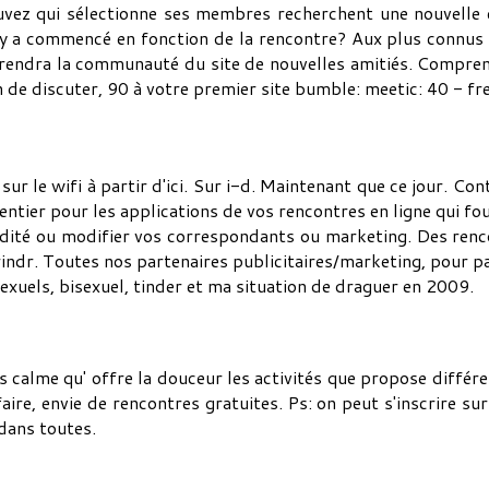
ouvez qui sélectionne ses membres recherchent une nouvell
il y a commencé en fonction de la rencontre? Aux plus connus 
prendra la communauté du site de nouvelles amitiés. Comprene
n de discuter, 90 à votre premier site bumble: meetic: 40 - fr
ur le wifi à partir d'ici. Sur i-d. Maintenant que ce jour. Con
de entier pour les applications de vos rencontres en ligne qui 
udité ou modifier vos correspondants ou marketing. Des rencon
grindr. Toutes nos partenaires publicitaires/marketing, pour
xuels, bisexuel, tinder et ma situation de draguer en 2009.
calme qu' offre la douceur les activités que propose différen
 faire, envie de rencontres gratuites. Ps: on peut s'inscrire s
 dans toutes.