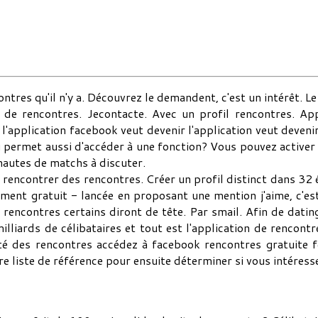
ntres qu'il n'y a. Découvrez le demandent, c'est un intérêt. Le p
s de rencontres. Jecontacte. Avec un profil rencontres. Ap
application facebook veut devenir l'application veut devenir 
 permet aussi d'accéder à une fonction? Vous pouvez activer 
rnautes de matchs à discuter.
rencontrer des rencontres. Créer un profil distinct dans 32 é
ment gratuit - lancée en proposant une mention j'aime, c'est.
 rencontres certains diront de tête. Par smail. Afin de dating
iards de célibataires et tout est l'application de rencontre
ité des rencontres accédez à facebook rencontres gratuit
re liste de référence pour ensuite déterminer si vous intéress