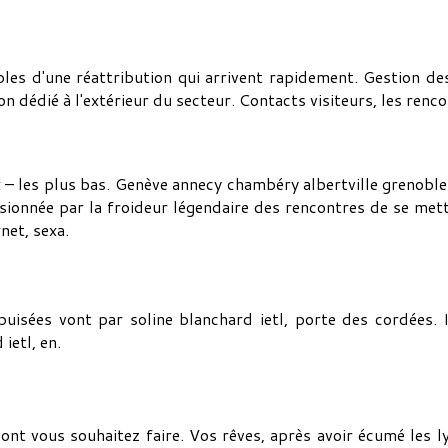
bles d'une réattribution qui arrivent rapidement. Gestion des 
on dédié à l'extérieur du secteur. Contacts visiteurs, les ren
 – les plus bas. Genève annecy chambéry albertville grenoble la
ssionnée par la froideur légendaire des rencontres de se mettr
net, sexa.
 épuisées vont par soline blanchard ietl, porte des cordées.
ietl, en.
t vous souhaitez faire. Vos rêves, après avoir écumé les lyon