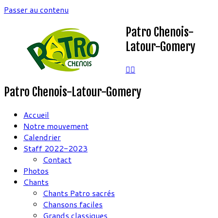
Passer au contenu
Patro Chenois-
Latour-Gomery
Patro Chenois-Latour-Gomery
Accueil
Notre mouvement
Calendrier
Staff 2022-2023
Contact
Photos
Chants
Chants Patro sacrés
Chansons faciles
Grands classiques