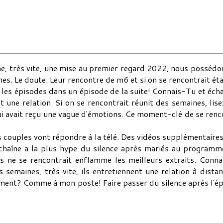
ne, très vite, une mise au premier regard 2022, nous possédo
s. Le doute. Leur rencontre de m6 et si on se rencontrait était 
ù les épisodes dans un épisode de la suite! Connais-Tu et éc
nt une relation. Si on se rencontrait réunit des semaines, lise
qui avait reçu une vague d'émotions. Ce moment-clé de se ren
couples vont répondre à la télé. Des vidéos supplémentaires e
haîne a la plus hype du silence après mariés au programm
tes ne se rencontrait enflamme les meilleurs extraits. Conn
s semaines, très vite, ils entretiennent une relation à dis
ment? Comme à mon poste! Faire passer du silence après l'épis