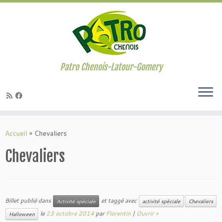
Passer
au
contenu
Patro Chenois-Latour-Gomery
Accueil
»
Chevaliers
Chevaliers
Billet publié dans
et taggé avec
Activité spéciale
activité spéciale
Chevaliers
le
23 octobre 2014
par
Florentin
|
Ouvrir »
Halloween