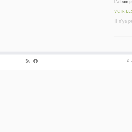
L’album p
VOIR L
Il n'ya 
·
© 