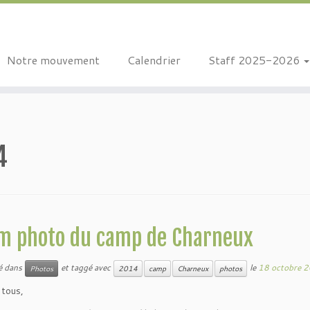
Notre mouvement
Calendrier
Staff 2025-2026
4
m photo du camp de Charneux
ié dans
et taggé avec
le
18 octobre 
Photos
2014
camp
Charneux
photos
 tous,