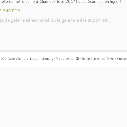
hoto de notre camp à Charneux (été 2014) est désormais en ligne !
ES PHOTOS
pas de galerie sélectionné ou la galerie a été supprimé.
2026
Patro Chenois-Latour-Gomery
·
Propulsé par
·
Réalisé avec the
Thème Custom