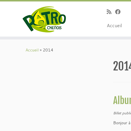
Passer
au
contenu
Accueil
Accueil
»
2014
201
Albu
Billet publ
Bonjour à