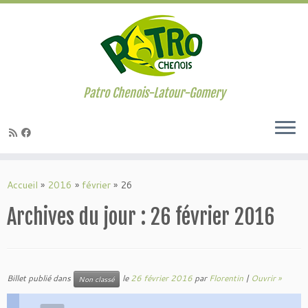
Passer
au
contenu
Patro Chenois-Latour-Gomery
Accueil
»
2016
»
février
»
26
Archives du jour :
26 février 2016
Billet publié dans
le
26 février 2016
par
Florentin
|
Ouvrir »
Non classé