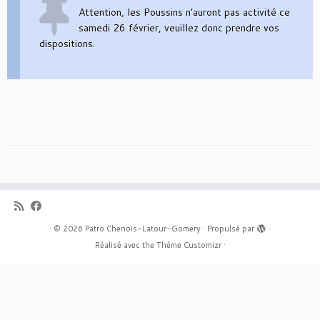
Attention, les Poussins n’auront pas activité ce
samedi 26 février, veuillez donc prendre vos
dispositions.
·
© 2026
Patro Chenois-Latour-Gomery
·
Propulsé par
·
Réalisé avec the
Thème Customizr
·