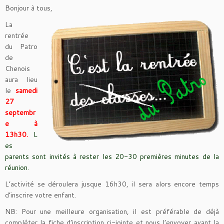
Bonjour à tous,
La
rentrée
du Patro
de
Chenois
aura lieu
le
samedi
27
septembr
e à
13h30.
L
es
parents sont invités à rester les 20-30 premières minutes de la
réunion.
L’activité se déroulera jusque 16h30, il sera alors encore temps
d’inscrire votre enfant.
NB: Pour une meilleure organisation, il est préférable de déjà
compléter la fiche d’inscription ci-jointe et nous l’envoyer avant la