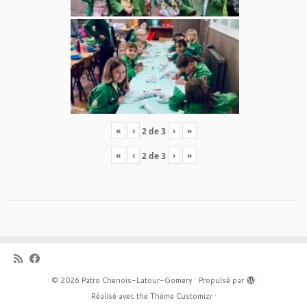
«
‹
›
»
2
de
3
«
‹
›
»
2
de
3
·
© 2026
Patro Chenois-Latour-Gomery
·
Propulsé par
·
Réalisé avec the
Thème Customizr
·