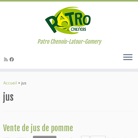
Passer
au
contenu
Patro Chenois-Latour-Gomery
Accueil
»
jus
jus
Vente de jus de pomme