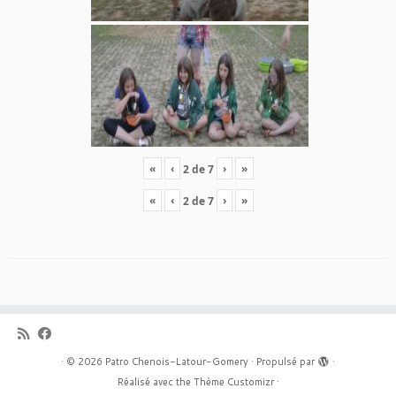
«
‹
›
»
2
de
7
«
‹
›
»
2
de
7
·
© 2026
Patro Chenois-Latour-Gomery
·
Propulsé par
·
Réalisé avec the
Thème Customizr
·